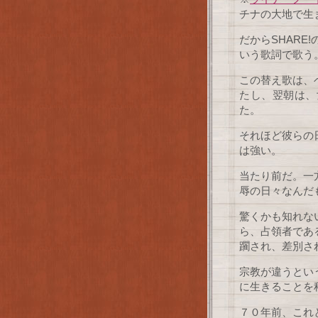
チナの大地で生まれた」ht
だからSHARE
いう歌詞で歌う
この替え歌は、
たし、翌朝は、
た。
それほど彼らの
は強い。
当たり前だ。一
辱の日々なんだ
驚くかも知れな
ら、占領者であ
躙され、差別さ
宗教が違うとい
に生きることを
７０年前、これ