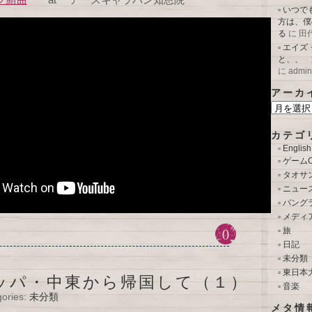
いつで
方は、僕
る
に
田
エイズ
と、、 
に
admin
アーカ
ア
ー
カ
カテゴ
イ
English
ブ
ゲームC
タオサ
ニュー
バング
メディ
0
旅
日記
未分類
東日本
ッパ・中東から帰国して（１）
音楽
gories:
未分類
メタ情