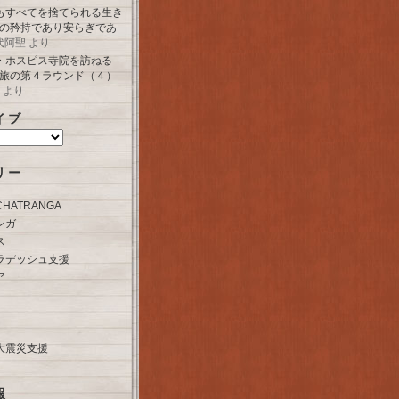
もすべてを捨てられる生き
の矜持であり安らぎであ
代阿聖
より
・ホスピス寺院を訪ねる
旅の第４ラウンド（４）
より
イブ
リー
HATRANGA
ンガ
ス
ラデッシュ支援
ア
大震災支援
報