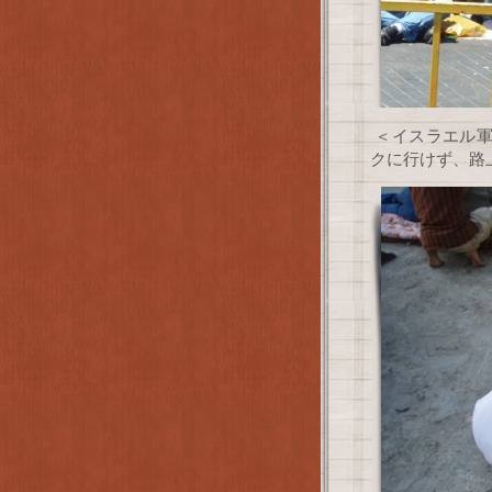
＜イスラエル軍
クに行けず、路