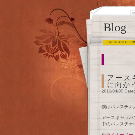
Blog
ENDO-RYOKYU.CO
アース
に向か
2016/04/05 Cate
僕はパレスチナ
アースキャラバ
中のパレスチナ
※
ライナーノー