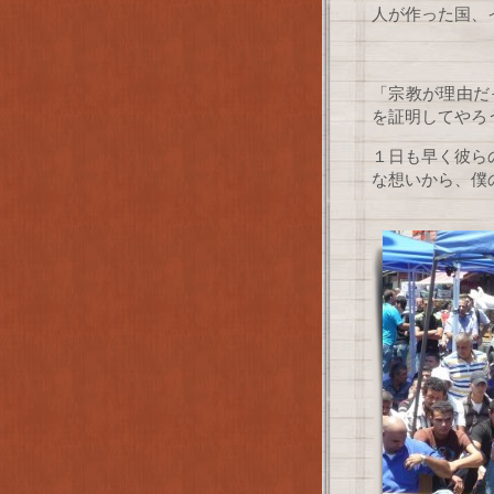
人が作った国、
＊
「宗教が理由だ
を証明してやろ
１日も早く彼ら
な想いから、僕