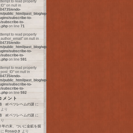
Attempt to read property
D" on null in
04735/endo-
m/public_html/past_blog/wp-
ugins/subscribe-to-
subscribe-to-
.php
on line
71
Attempt to read property
uthor_email" on null in
04735/endo-
m/public_html/past_blog/wp-
ugins/subscribe-to-
subscribe-to-
.php
on line
591
Attempt to read property
ost_ID" on null in
04735/endo-
m/public_html/past_blog/wp-
ugins/subscribe-to-
subscribe-to-
.php
on line
592
コメント
 at ベツレヘムの謎
に
より
 at ベツレヘムの謎
に
より
０年の末、ついに金鉱を掘
に
Rosaゆき
より