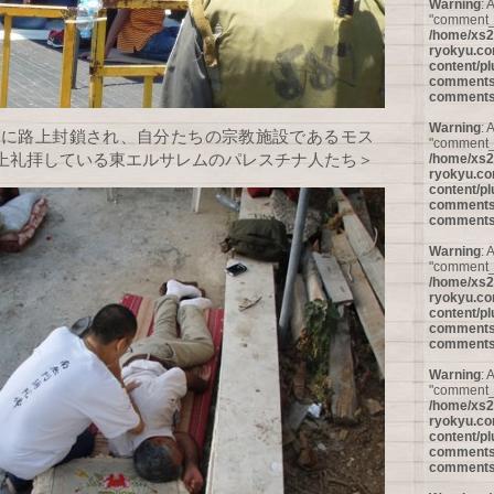
Warning
: 
"comment_p
/home/xs2
ryokyu.co
content/pl
comments/
comments
Warning
: 
に路上封鎖され、自分たちの宗教施設であるモス
"comment_I
上礼拝している東エルサレムのパレスチナ人たち＞
/home/xs2
ryokyu.co
content/pl
comments/
comments
Warning
: 
"comment_a
/home/xs2
ryokyu.co
content/pl
comments/
comments
Warning
: 
"comment_p
/home/xs2
ryokyu.co
content/pl
comments/
comments