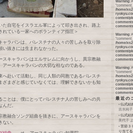
Warning
: 
"comment_I
/home/xs2
ryokyu.co
content/pl
comments/
いた自宅をイスラエル軍によって叩き出され、路上
comments
されている一家へのボランティア指圧＞
Warning
: 
"comment_a
キャラバンは、パレスチナの人々の苦しみを取り除
/home/xs2
ryokyu.co
願い抜きには生まれなかった。
content/pl
comments/
ースキャラバンはエルサレムに向かうし、異宗教融
comments
、アースキャラバンの大切な柱なのである。
Warning
: 
"comment_p
東へ赴いて活動し、同じ人類の同胞であるパレスチ
/home/xs2
ryokyu.co
まざまざと感じていなくては、理解できないかも知
content/pl
comments/
comments
最近の
ることは、僕にとってパレスチナ人の苦しみへの共
仏式結婚
なんだ。
吉水純子
仏式結婚
宗教融合ソング組曲を抜きに、アースキャラバンを
美代子
きない。
苦節３
り当てる
グ組曲
at アースキャラバン知恩院