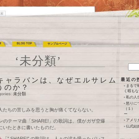
M
BLOG TOP
サンプルページ
‘未分類’
検
索:
キャラバンは、なぜエルサレム
最近の
まるで
うのか？
く暇もな
gories:
未分類
私の人
怒りに
（１
人たちの苦しみを思うと胸が痛くてならない。
ー
アメリ
ンのテーマ曲「SHARE!」の歌詞は、僕がガザ空爆
仏式結婚
にいたときに書いたものだ。
ト
「” SHARE!” の歌詞は、人々の涙を吸ったパレス