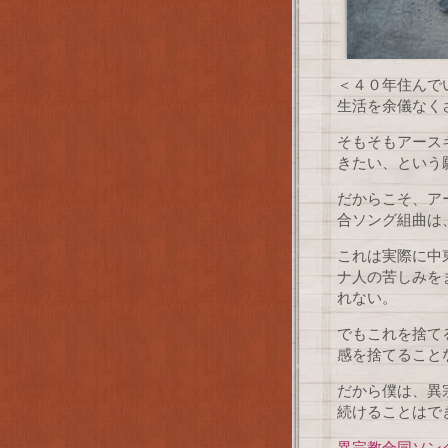
＜４０年住んで
生活を余儀なく
そもそもアース
きたい、という
だからこそ、ア
合ソング組曲は
これは実際に中
ナ人の苦しみを
れない。
でもこれを捨て
感を捨てること
だから僕は、異
続けることはで
異宗教合同ソン