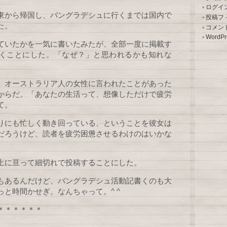
ログイ
東から帰国し、バングラデシュに行くまでは国内で
投稿フ
た。
コメン
WordPr
ていたかを一気に書いたみたが、全部一度に掲載す
くことにした。「なぜ？」と思われるかも知れな
、オーストラリア人の女性に言われたことがあった
からだ。「あなたの生活って、想像しただけで疲労
て。
りにも忙しく動き回っている、ということを彼女は
だろうけど、読者を疲労困憊させるわけのはいかな
。
上に亘って細切れで投稿することにした。
もあるんだけど、バングラデシュ活動記書くのも大
っと時間かせぎ。なんちゃって。^ ^
＊＊＊＊＊＊