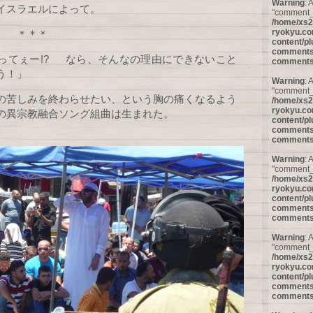
Warning
: 
イスラエルによって。
"comment_a
/home/xs2
ryokyu.co
＊＊
content/pl
comments/
ってぇー!? なら、そんなの理由にできないこと
comments
う！」
Warning
: 
"comment_p
の苦しみを終わらせたい、という胸の痛くなるよう
/home/xs2
ryokyu.co
の異宗教融合ソング組曲は生まれた。
content/pl
comments/
comments
Warning
: 
"comment_I
/home/xs2
ryokyu.co
content/pl
comments/
comments
Warning
: 
"comment_a
/home/xs2
ryokyu.co
content/pl
comments/
comments