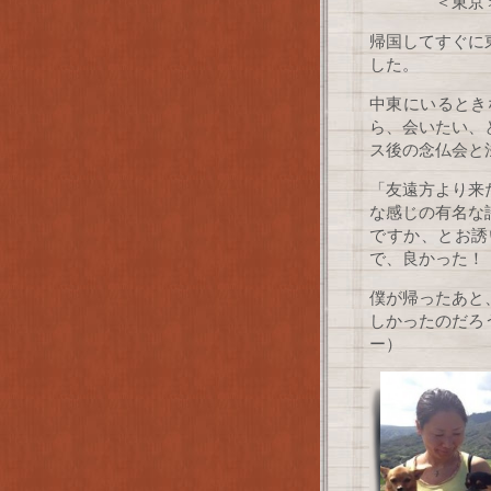
＜東京
帰国してすぐに
した。
中東にいるとき
ら、会いたい、
ス後の念仏会と
「友遠方より来
な感じの有名な
ですか、とお誘
で、良かった！
僕が帰ったあと
しかったのだろ
ー）