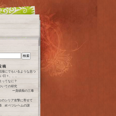
投稿
戦場にでもいるような息つ
い日々、、、
生ってなに？
ついての研究
） ー貪瞋痴の三毒
カのシリア攻撃に寄せて
 at ベツレヘムの謎