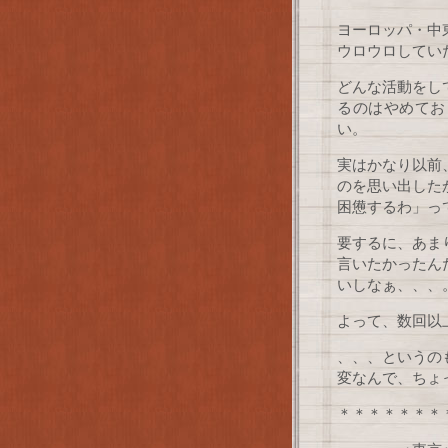
ヨーロッパ・中
ウロウロしてい
どんな活動をし
るのはやめてお
い。
実はかなり以前
のを思い出した
困憊するわ」っ
要するに、あま
言いたかったん
いしなぁ、、、
よって、数回以
、、、というの
変なんで、ちょ
＊＊＊＊＊＊＊