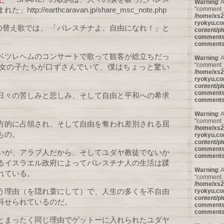
Warning
: 
"comment_I
tp://earthcaravan.jp/share_msc_note.php
/home/xs2
ryokyu.co
!の替え歌では、 「パレスチナよ、自由になれ！」と
content/pl
comments/
。
comments
ベツレヘムのコンサートで歌って観客が総立ちだっ
Warning
: 
"comment_a
女の子たちが口ずさんでいて、僕はちょっと驚い
/home/xs2
ryokyu.co
content/pl
comments/
日々の苦しみと悲しみ、そして自由と平和への希求
comments
Warning
: 
"comment_p
方的に占領され、そして自由を奪われ差別される屈
/home/xs2
もの。
ryokyu.co
content/pl
comments/
いが、アラブ人だから、そしてユダヤ教徒でないか
comments
るイスラエル政府によってパレスチナ人の生活は蹂
Warning
: 
れている。
"comment_I
/home/xs2
う理由（を隠れ蓑にして）で、人生の多くを不自由
ryokyu.co
content/pl
科せられているのだ。
comments/
comments
とまったく同じ理由でゲットーに入れられたユダヤ