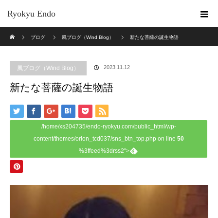
Ryokyu Endo
ホーム
ブログ
風ブログ（Wind Blog）
新たな菩薩の誕生物語
2023.11.12
風ブログ（Wind Blog）
新たな菩薩の誕生物語
/home/xs204735/endo-ryokyu.com/public_html/wp-
content/themes/orion_tcd037/sns_btn_top.php on line
50
%3ffeed%3drss2">