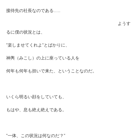
接待先の社長なのである…..
ようす
るに僕の状況とは、
”楽しませてくれよ”
とばかりに、
神輿（みこし）の上に座っている
人を
何年も何年も
担いで来た、ということなのだ。
いくら明るい顔をしていても、
もはや、息も絶え絶えである。
”一体、この状況は何なのだ？”