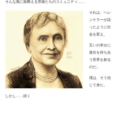
そんな風に振舞える菩薩たちのコミュニティ……
それは、ヘレ
ンケラーが語
ったように社
会を変え、
互いの幸せに
責任を持ち合
う世界を創る
のだ。
僕は、そう信
じて来た。
しかし……続く