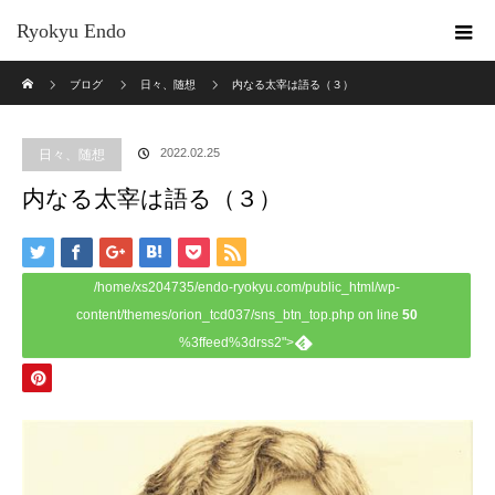
Ryokyu Endo
ホーム
ブログ
日々、随想
内なる太宰は語る（３）
2022.02.25
日々、随想
内なる太宰は語る（３）
/home/xs204735/endo-ryokyu.com/public_html/wp-
content/themes/orion_tcd037/sns_btn_top.php on line
50
%3ffeed%3drss2">