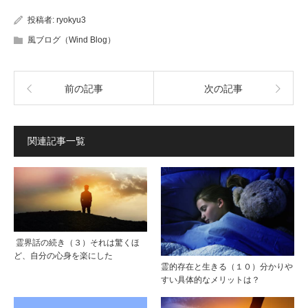
投稿者:
ryokyu3
風ブログ（Wind Blog）
前の記事
次の記事
関連記事一覧
霊界話の続き（３）それは驚くほ
ど、自分の心身を楽にした
霊的存在と生きる（１０）分かりや
すい具体的なメリットは？