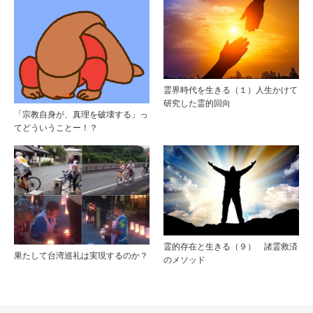
霊界時代を生きる（１）人生かけて
研究した霊的回向
「宗教自身が、真理を破壊する」っ
てどういうことー！？
霊的存在と生きる（９） 諸霊救済
果たして台湾巡礼は実現するのか？
のメソッド