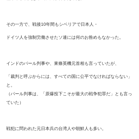
その一方で、戦後10年間もシベリアで日本人・
ドイツ人を強制労働させたソ連には何のお咎めもなかった。
インドのパール判事や、東條英機元首相も言っていたが、
「裁判と呼ぶからには、すべての国に公平でなければならない」
と。
（パール判事は、「原爆投下こそが最大の戦争犯罪だ」とも言っ
ていた）
戦犯に問われた元日本兵の台湾人や朝鮮人も多い。