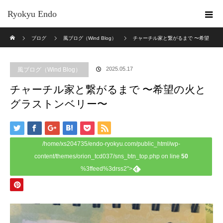
Ryokyu Endo
ホーム
ブログ
風ブログ（Wind Blog）
チャーチル家と繋がるまで 〜希望
の火とグラストンベリー〜
2025.05.17
風ブログ（Wind Blog）
チャーチル家と繋がるまで 〜希望の火と
グラストンベリー〜
/home/xs204735/endo-ryokyu.com/public_html/wp-
content/themes/orion_tcd037/sns_btn_top.php on line
50
%3ffeed%3drss2">