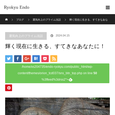
Ryokyu Endo
ホーム
ブログ
運気向上のプライム法話
輝く現在に生きる、すてきなあな
たに！
2024.04.15
運気向上のプライム法話
輝く現在に生きる、すてきなあなたに！
/home/xs204735/endo-ryokyu.com/public_html/wp-
content/themes/orion_tcd037/sns_btn_top.php on line
50
%3ffeed%3drss2">