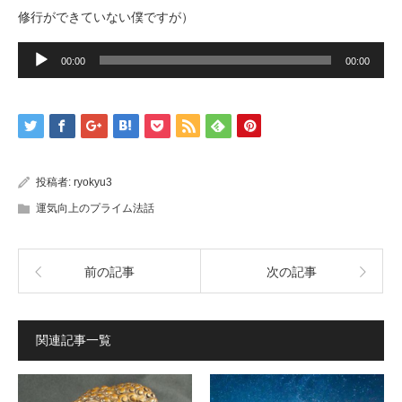
修行ができていない僕ですが）
音
声
00:00
00:00
プ
レ
ー
ヤ
ー
投稿者:
ryokyu3
運気向上のプライム法話
前の記事
次の記事
関連記事一覧