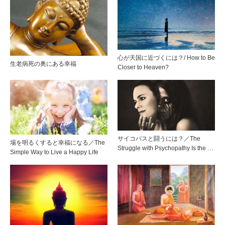
心が天国に近づくには？/ How to Be
生老病死の奥にある幸福
Closer to Heaven?
サイコパスと闘うには？／The
場を明るくすると幸福になる／The
Struggle with Psychopathy Is the …
Simple Way to Live a Happy Life