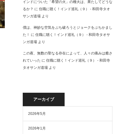
インドについた「希望の火」の種火は、果たしてどうな
るか？
に
住職に聴く！インド巡礼（９） - 和田寺タオ
サンガ道場
より
僕は、神妙な空気をぶち破ろうとジョークをぶちかまし
た！
に
住職に聴く！インド巡礼（９） - 和田寺タオサ
ンガ道場
より
この夜、無数の聖なる存在によって、人々の痛みは癒さ
れていった
に
住職に聴く！インド巡礼（９） - 和田寺
タオサンガ道場
より
アーカイブ
2026年5月
2026年1月