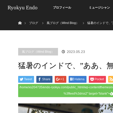
Ryokyu Endo
プロフィール
ミュージシャン
ホーム
ブログ
風ブログ（Wind Blog）
猛暑のインドで、”
2023.05.23
風ブログ（Wind Blog）
猛暑のインドで、”ああ、無
Tweet
Share
+1
Hatena
Pocket
/home/xs204735/endo-ryokyu.com/public_html/wp-content/themes/o
%3ffeed%3drss2" target="blank">