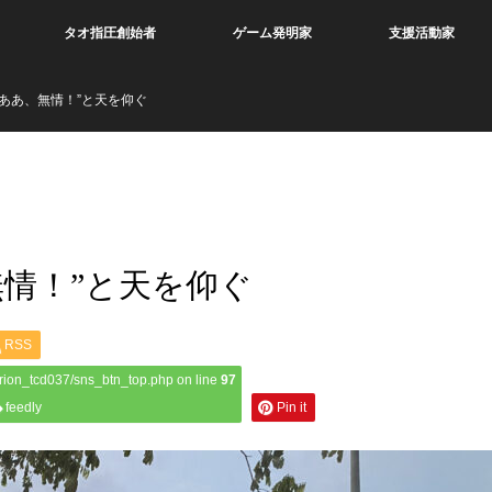
タオ指圧創始者
ゲーム発明家
支援活動家
ああ、無情！”と天を仰ぐ
情！”と天を仰ぐ
RSS
rion_tcd037/sns_btn_top.php on line
97
feedly
Pin it