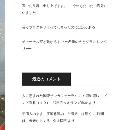
寒中お見舞い申し上げます。 — 今年もだいたい海外に
いました —
長くブログをサボってしまったのには訳がある
チャーチル家と繋がるまで 〜希望の火とグラストンベ
リー〜
最近のコメント
人に恵まれた国際サンガフォーラム
に
住職に聴く！イ
ンド巡礼（１０） - 和田寺タオサンガ道場
より
半病人のまま、疾風怒濤の「台湾旅」は続く
に
時間
は、未来からくる - タオ指圧
より