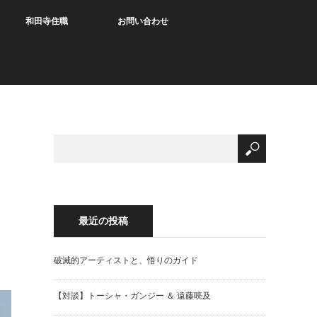
和田寺住職
お問い合わせ
最近の投稿
破滅的アーティストと、悟りのガイド
【対談】トーシャ・ガンジー ＆ 遠藤喨及