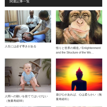
関連記事一覧
人生には必ず導きがある
悟りと世界の構造／Enlightenment
and the Structure of the Wo…
遊び心があれば、心は柔らかい（無
人間への願いを捨ててはいけない
量寿経81）
（無量寿経88）