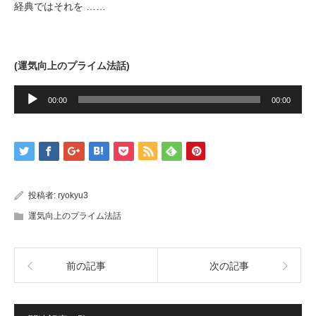
経典ではそれを ……
(
運気向上のプライム法話
)
音
声
00:00
00:00
プ
レ
ー
ヤ
ー
投稿者:
ryokyu3
運気向上のプライム法話
前の記事
次の記事