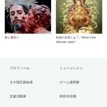
愛と裏切り
利他の本質とは？／What is the
Altruistic state?
プロフィール
ミュージシャン
タオ指圧創始者
ゲーム発明家
支援活動家
和田寺住職