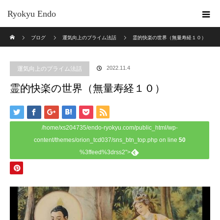
Ryokyu Endo
ホーム
ブログ
運気向上のプライム法話
霊的快楽の世界（無量寿経１０）
2022.11.4
運気向上のプライム法話
霊的快楽の世界（無量寿経１０）
/home/xs204735/endo-ryokyu.com/public_html/wp-
content/themes/orion_tcd037/sns_btn_top.php on line
50
%3ffeed%3drss2">