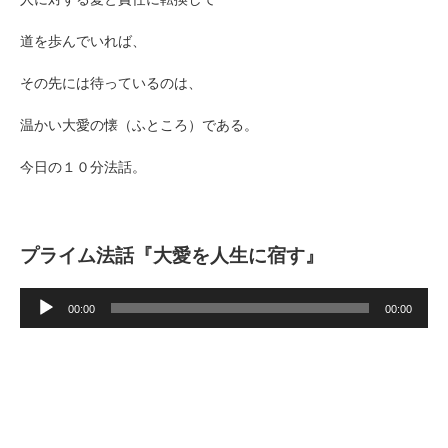
道を歩んでいれば、
その先には待っているのは、
温かい大愛の懐（ふところ）である。
今日の１０分法話。
プライム法話『大愛を人生に宿す』
音
声
00:00
00:00
プ
レ
ー
ヤ
ー