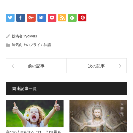
投稿者:
ryokyu3
運気向上のプライム法話
前の記事
次の記事
関連記事一覧
喜びの人生を送るには….? (無量寿