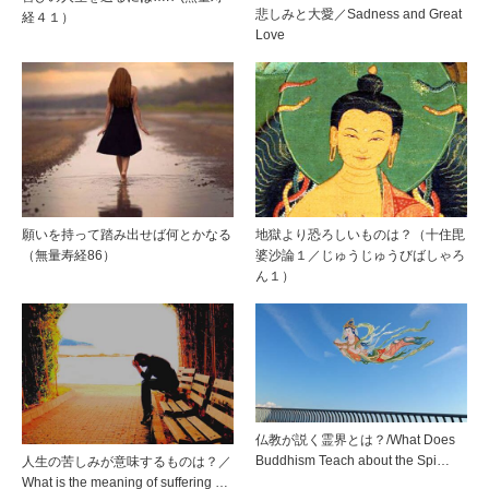
悲しみと大愛／Sadness and Great
経４１）
Love
願いを持って踏み出せば何とかなる
地獄より恐ろしいものは？（十住毘
（無量寿経86）
婆沙論１／じゅうじゅうびばしゃろ
ん１）
仏教が説く霊界とは？/What Does
Buddhism Teach about the Spi…
人生の苦しみが意味するものは？／
What is the meaning of suffering …