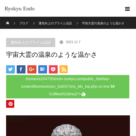
Ryokyu Endo
ホーム
ブログ
運気向上のプライム法話
宇宙大霊の温泉のような温かさ
2021.11.7
運気向上のプライム法話
宇宙大霊の温泉のような温かさ
/home/xs204735/endo-ryokyu.com/public_html/wp-
content/themes/orion_tcd037/sns_btn_top.php on line
50
%3ffeed%3drss2">