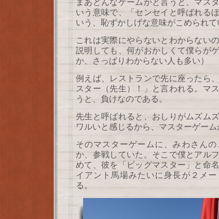
まあどんなゲームかと言うと、マス
いう意味で、「センセイと呼ばれる
いう、恥ずかしげな意味がこめられて
これは実際にやらないとわからない
説明しても、何がおかしくて僕らが
か、さっぱりわからない人も多い）
例えば、レストランで先に座ったら
スター（先生）！」と言われる。マ
うと、負けなのである。
先生と呼ばれると、おしりがムズム
ワルいと感じるから、マスターゲーム
そのマスターゲームに、みわさんの
か、参戦していた。そこで僕とアル
めて、彼を「ビッグマスター」と命
イアント馬場みたいに身長が２メー
る。