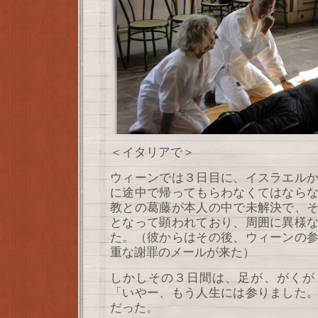
＜イタリアで＞
ウィーンでは３日目に、イスラエル
に途中で帰ってもらわなくてはなら
教との葛藤が本人の中で未解決で、
となって顕われており、周囲に異様
た。（彼からはその後、ウィーンの
重な謝罪のメールが来た）
しかしその３日間は、足が、がくが
「いやー、もう人生には参りました
だった。