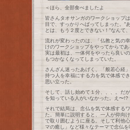
＜ほら、全部食べましたよ
皆さんタオサンガのワークショップ
目で、すっかりへばってしまった。”
とは、もう２度とできない！”なんて
流れが変わったのは、「仏教と気の
けのワークショップをやってからであ
実は最初は、一体何をやったら良い
もつかなくなってしまっていた。
さんざん迷ったあげく、「般若心経
持つ人を幸福にする力を気で体感で
思い立った。
そして、話し始めて１分、、、。だ
を知っている人がいなかった。え〜!
それで結局は、念仏を気で体感する
た。簡単に説明すると、一人が仰向
で取り囲むように座る。そして利他
マの癒し」など様々なテーマで念仏を