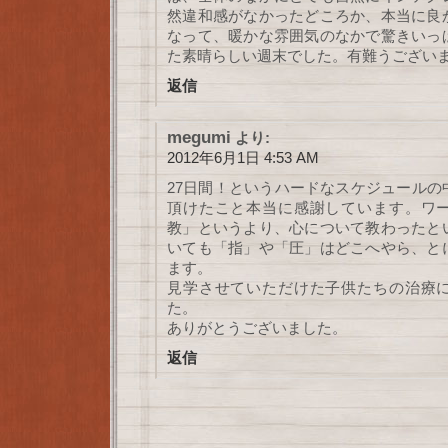
然違和感がなかったどころか、本当に良
なって、暖かな雰囲気のなかで驚きいっ
た素晴らしい週末でした。有難うござい
返信
megumi
より:
2012年6月1日 4:53 AM
27日間！というハードなスケジュールの
頂けたこと本当に感謝しています。ワ
教」というより、心について教わったと
いても「指」や「圧」はどこへやら、と
ます。
見学させていただけた子供たちの治療
た。
ありがとうございました。
返信