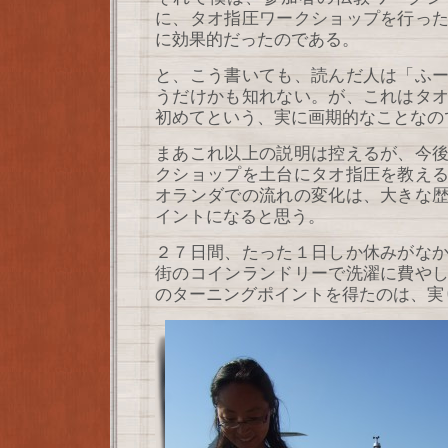
に、タオ指圧ワークショップを行っ
に効果的だったのである。
と、こう書いても、読んだ人は「ふ
うだけかも知れない。が、これはタ
初めてという、実に画期的なことなの
まあこれ以上の説明は控えるが、今
クショップを土台にタオ指圧を教え
オランダでの流れの変化は、大きな
イントになると思う。
２７日間、たった１日しか休みがな
街のコインランドリーで洗濯に費や
のターニングポイントを得たのは、実