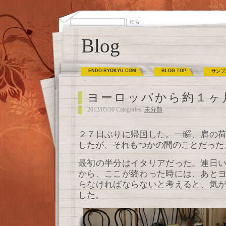
Blog
ENDO-RYOKYU.COM
BLOG TOP
サンプ
ヨーロッパから約１ヶ
2012/05/30 Categories:
未分類
２７日ぶりに帰国した。一瞬、肩の
したが、それもつかの間のことだった
最初の半分はイタリアだった。連日
から、ここが終わった時には、あと
らなければならないと考えると、気
した。