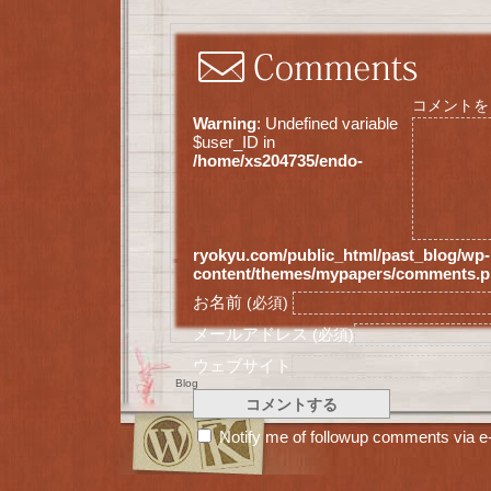
コメントを
Warning
: Undefined variable
$user_ID in
/home/xs204735/endo-
ryokyu.com/public_html/past_blog/wp-
content/themes/mypapers/comments.
お名前
(必須)
メールアドレス
(必須)
ウェブサイト
Blog
Notify me of followup comments via e