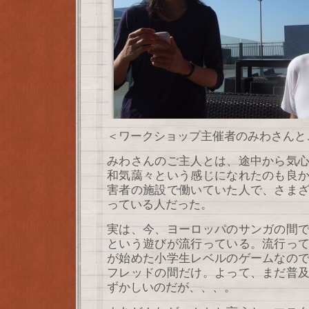
＜ワークショップ主催者のみわさんと
みわさんのご主人とは、途中から気
和気藹々という感じになれたのも良
害者の施設で働いていた人で、さま
っている人だった。
実は、今、ヨーロッパのサンガの間
という遊びが流行っている。流行っ
が始めた小学生レベルのゲームなの
フレッドの間だけ。よって、まだ普
ずかしいのだが、、、。