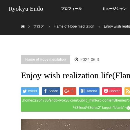
Ryokyu Endo
プロフィール
ミュージシャン
ホーム
ブログ
Flame of Hope meditation
Enjoy wish reali
2024.06.3
Flame of Hope meditation
Enjoy wish realization life(Fl
Tweet
Share
+1
Hatena
Pocket
/home/xs204735/endo-ryokyu.com/public_html/wp-content/themes/o
%3ffeed%3drss2" target="blank">