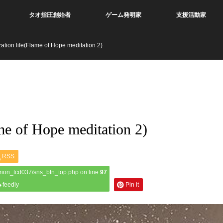
タオ指圧創始者
ゲーム発明家
支援活動家
zation life(Flame of Hope meditation 2)
ame of Hope meditation 2)
RSS
rion_tcd037/sns_btn_top.php on line
97
feedly
Pin it