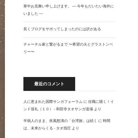
寒中お見舞い申し上げます。 — 今年もだいたい海外に
いました —
長くブログをサボってしまったのには訳がある
チャーチル家と繋がるまで 〜希望の火とグラストンベ
リー〜
最近のコメント
人に恵まれた国際サンガフォーラム
に
住職に聴く！イ
ンド巡礼（１０） - 和田寺タオサンガ道場
より
半病人のまま、疾風怒濤の「台湾旅」は続く
に
時間
は、未来からくる - タオ指圧
より