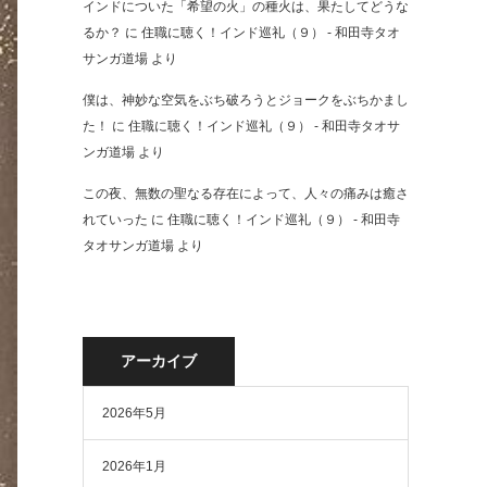
インドについた「希望の火」の種火は、果たしてどうな
るか？
に
住職に聴く！インド巡礼（９） - 和田寺タオ
サンガ道場
より
僕は、神妙な空気をぶち破ろうとジョークをぶちかまし
た！
に
住職に聴く！インド巡礼（９） - 和田寺タオサ
ンガ道場
より
この夜、無数の聖なる存在によって、人々の痛みは癒さ
れていった
に
住職に聴く！インド巡礼（９） - 和田寺
タオサンガ道場
より
アーカイブ
2026年5月
2026年1月