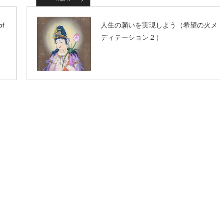
っ
て
く
だ
of
人生の願いを実現しよう（希望の火メ
さ
ディテーション２）
い。