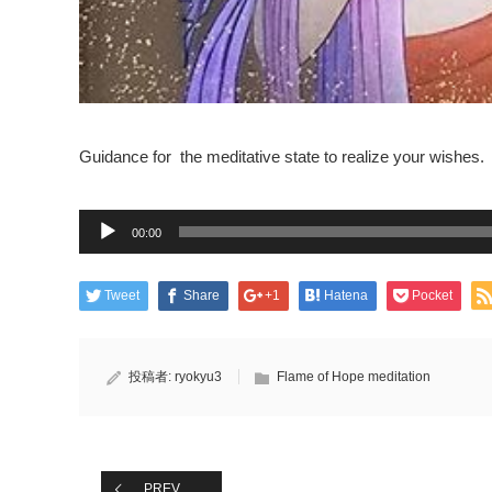
Guidance for the meditative state to realize your wishes.
音
声
00:00
プ
レ
ー
Tweet
Share
+1
Hatena
Pocket
ヤ
ー
投稿者:
ryokyu3
Flame of Hope meditation
PREV