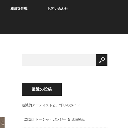
和田寺住職
お問い合わせ
最近の投稿
破滅的アーティストと、悟りのガイド
【対談】トーシャ・ガンジー ＆ 遠藤喨及