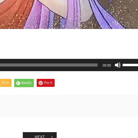
ボ
リ
00:00
ュ
ー
ム
RSS
feedly
Pin it
調
節
に
は
上
下
矢
印
キ
ー
を
使
NEXT