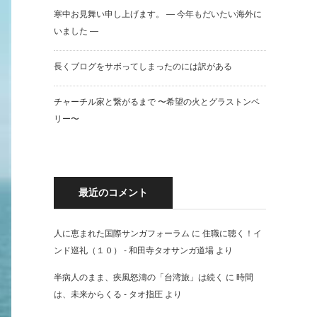
寒中お見舞い申し上げます。 — 今年もだいたい海外に
いました —
長くブログをサボってしまったのには訳がある
チャーチル家と繋がるまで 〜希望の火とグラストンベ
リー〜
最近のコメント
人に恵まれた国際サンガフォーラム
に
住職に聴く！イ
ンド巡礼（１０） - 和田寺タオサンガ道場
より
半病人のまま、疾風怒濤の「台湾旅」は続く
に
時間
は、未来からくる - タオ指圧
より