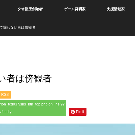
タオ指圧創始者
ゲーム発明家
支援活動家
して闘わない者は傍観者
い者は傍観者
RSS
rion_tcd037/sns_btn_top.php on line
97
feedly
Pin it