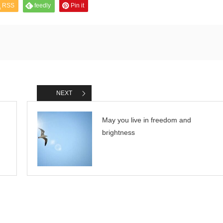
上
RSS
feedly
Pin it
下
矢
印
キ
ー
を
使
っ
て
く
だ
さ
NEXT
い。
May you live in freedom and
brightness