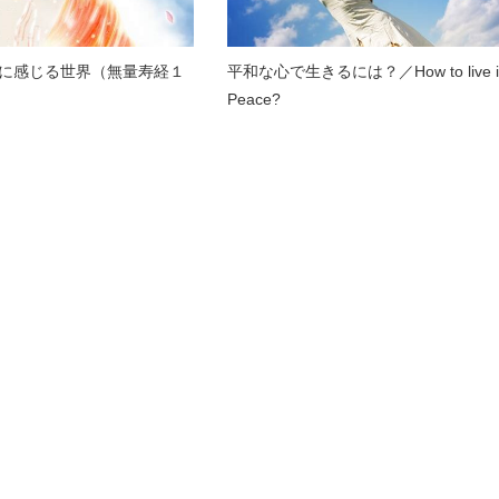
゙に感じる世界（無量寿経１
平和な心で生きるには？／How to live i
Peace?