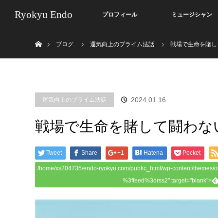
Ryokyu Endo
プロフィール
ミュージシャン
ホーム
ブログ
運気向上のプライム法話
戦場で生命を賭
2024.01.16
運気向上のプライム法話
戦場で生命を賭して闘わな
Tweet
Share
+1
Hatena
Pocket
/home/xs204735/endo-ryokyu.com/public_html/wp-content/themes/o
%3ffeed%3drss2" target="blank">