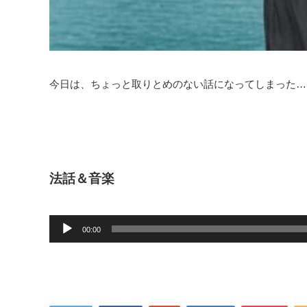
今日は、ちょっと取りとめのない話になってしまった…
法話＆音楽
音
声
00:00
プ
レ
ー
ヤ
ー