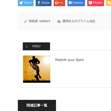
Tweet
Share
+1
Hatena
Pocket
投稿者:
ryokyu3
運気向上のプライム法話
PREV
Rebirth your Spirit
関連記事一覧