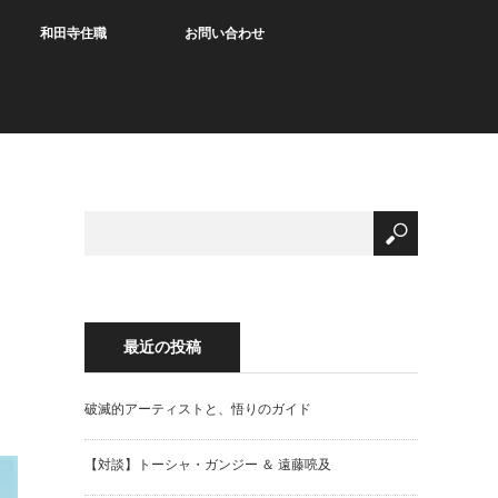
和田寺住職
お問い合わせ
最近の投稿
破滅的アーティストと、悟りのガイド
【対談】トーシャ・ガンジー ＆ 遠藤喨及