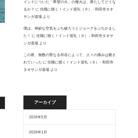
インドについた「希望の火」の種火は、果たしてどうな
るか？
に
住職に聴く！インド巡礼（９） - 和田寺タオ
サンガ道場
より
僕は、神妙な空気をぶち破ろうとジョークをぶちかまし
た！
に
住職に聴く！インド巡礼（９） - 和田寺タオサ
ンガ道場
より
この夜、無数の聖なる存在によって、人々の痛みは癒さ
れていった
に
住職に聴く！インド巡礼（９） - 和田寺
タオサンガ道場
より
アーカイブ
2026年5月
2026年1月