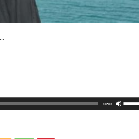
…
ボ
リ
00:00
ュ
ー
ム
調
節
に
は