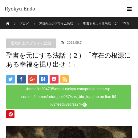
Ryokyu Endo
ホーム
ブログ
運気向上のプライム法話
聖書を元にする法話（２）「存在
の根源にある幸福を掘り出せ！」
2023.09.7
運気向上のプライム法話
聖書を元にする法話（２）「存在の根源に
ある幸福を掘り出せ！」
/home/xs204735/endo-ryokyu.com/public_html/wp-
content/themes/orion_tcd037/sns_btn_top.php on line
50
%3ffeed%3drss2">