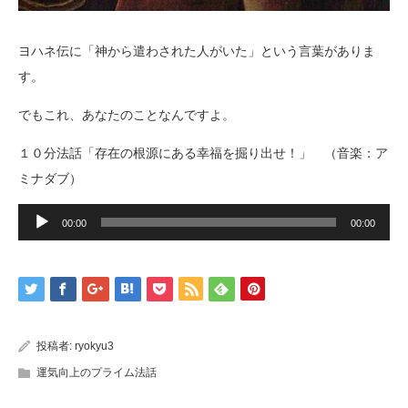
ヨハネ伝に「神から遣わされた人がいた」という言葉がありま
す。
でもこれ、あなたのことなんですよ。
１０分法話「存在の根源にある幸福を掘り出せ！」 （音楽：ア
ミナダブ）
音
声
00:00
00:00
プ
レ
ー
ヤ
ー
投稿者:
ryokyu3
運気向上のプライム法話