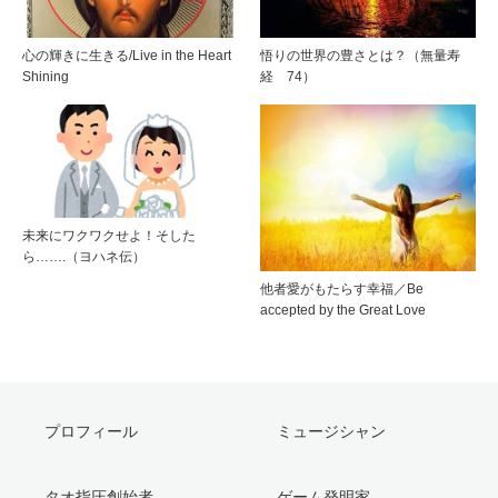
心の輝きに生きる/Live in the Heart
悟りの世界の豊さとは？（無量寿
Shining
経 74）
未来にワクワクせよ！そした
ら…….（ヨハネ伝）
他者愛がもたらす幸福／Be
accepted by the Great Love
プロフィール
ミュージシャン
タオ指圧創始者
ゲーム発明家