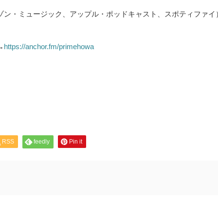
は
上
ゾン・ミュージック、アップル・ポッドキャスト、スポティファイ
下
矢
印
キ
ー
→
https://anchor.fm/primehowa
を
使
っ
て
く
だ
さ
い。
RSS
feedly
Pin it