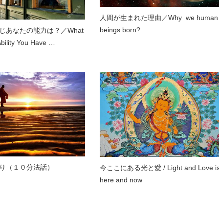
人間が生まれた理由／Why we human
beings born?
じあなたの能力は？／What
Ability You Have …
り（１０分法話）
今ここにある光と愛 / Light and Love i
here and now