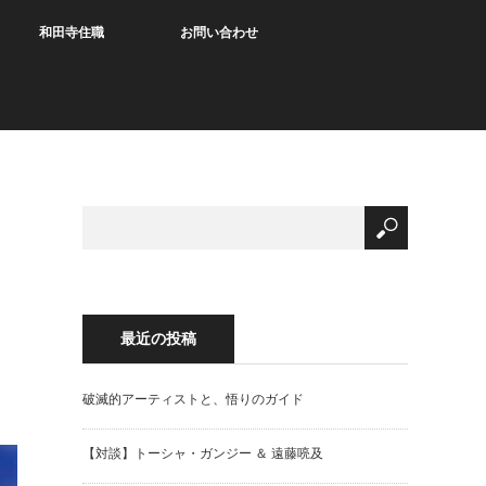
和田寺住職
お問い合わせ
最近の投稿
破滅的アーティストと、悟りのガイド
【対談】トーシャ・ガンジー ＆ 遠藤喨及