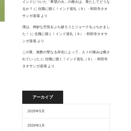
インドについた「希望の火」の種火は、果たしてどうな
るか？
に
住職に聴く！インド巡礼（９） - 和田寺タオ
サンガ道場
より
僕は、神妙な空気をぶち破ろうとジョークをぶちかまし
た！
に
住職に聴く！インド巡礼（９） - 和田寺タオサ
ンガ道場
より
この夜、無数の聖なる存在によって、人々の痛みは癒さ
れていった
に
住職に聴く！インド巡礼（９） - 和田寺
タオサンガ道場
より
アーカイブ
2026年5月
2026年1月