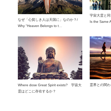
宇宙大霊と同
なぜ「心貧しき人は天国に」なのか？/
Is the Same 
Why “Heaven Belongs to t…
霊界との関わ
Where dose Great Spirit exists? 宇宙大
霊はどこに存在するか？