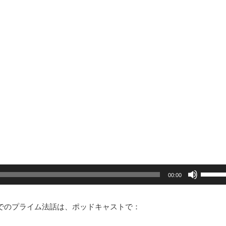
ボ
リ
00:00
ュ
ー
ム
調
でのプライム法話は、ポッドキャストで：
節
に