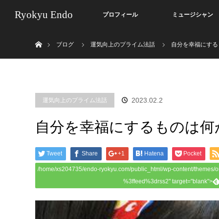
Ryokyu Endo
プロフィール
ミュージシャン
ホーム
ブログ
運気向上のプライム法話
自分を幸福にする
2023.02.2
運気向上のプライム法話
自分を幸福にするものは何
Tweet
Share
+1
Hatena
Pocket
/home/xs204735/endo-ryokyu.com/public_html/wp-content/themes/o
%3ffeed%3drss2" target="blank">