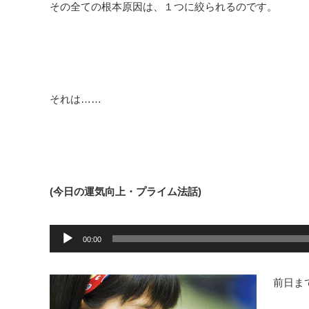
その全ての根本原因は、１つに絞られるのです。
それは……
(今日の運気向上・プライム法話)
音
声
00:00
プ
レ
ー
ヤ
前日ま
ー