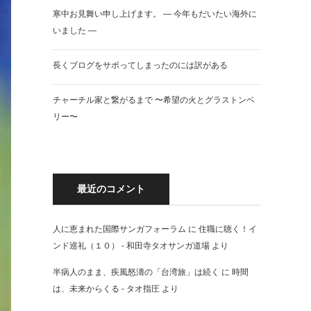
寒中お見舞い申し上げます。 — 今年もだいたい海外に
いました —
長くブログをサボってしまったのには訳がある
チャーチル家と繋がるまで 〜希望の火とグラストンベ
リー〜
最近のコメント
人に恵まれた国際サンガフォーラム
に
住職に聴く！イ
ンド巡礼（１０） - 和田寺タオサンガ道場
より
半病人のまま、疾風怒濤の「台湾旅」は続く
に
時間
は、未来からくる - タオ指圧
より