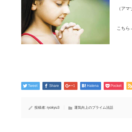
（アマ
こちら
Tweet
Share
+1
Hatena
Pocket
投稿者:
ryokyu3
運気向上のプライム法話