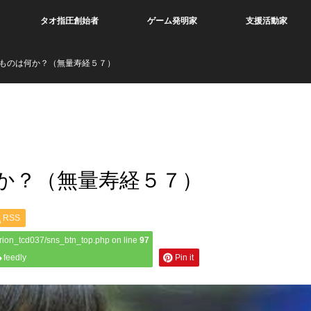
タオ指圧創始者
ゲーム発明家
支援活動家
ものは何か？（無量寿経５７）
か？（無量寿経５７）
RSS
rion_tcd037/sns_btn_top.php on line
97
feedly
Pin it