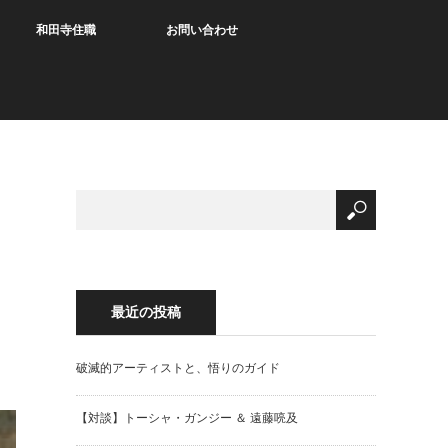
和田寺住職
お問い合わせ
最近の投稿
破滅的アーティストと、悟りのガイド
【対談】トーシャ・ガンジー ＆ 遠藤喨及