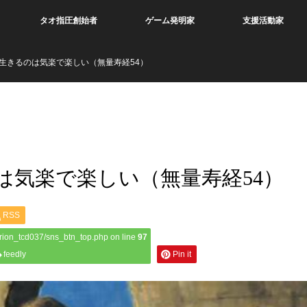
タオ指圧創始者
ゲーム発明家
支援活動家
生きるのは気楽で楽しい（無量寿経54）
気楽で楽しい（無量寿経54）
RSS
rion_tcd037/sns_btn_top.php on line
97
feedly
Pin it