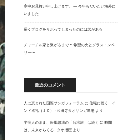
寒中お見舞い申し上げます。 — 今年もだいたい海外に
いました —
長くブログをサボってしまったのには訳がある
チャーチル家と繋がるまで 〜希望の火とグラストンベ
リー〜
最近のコメント
人に恵まれた国際サンガフォーラム
に
住職に聴く！イ
ンド巡礼（１０） - 和田寺タオサンガ道場
より
半病人のまま、疾風怒濤の「台湾旅」は続く
に
時間
は、未来からくる - タオ指圧
より