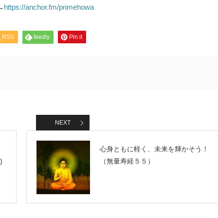
ー
→
https://anchor.fm/primehowa
を
使
っ
て
RSS
feedly
Pin it
く
だ
さ
い。
NEXT
心身ともに軽く、未来を輝かそう！
)
（無量寿経５５）