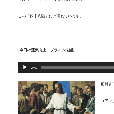
この「四十八願」には現れています。
(今日の運気向上・プライム法話)
音
声
00:00
プ
レ
ー
ヤ
前日ま
ー
（アマ