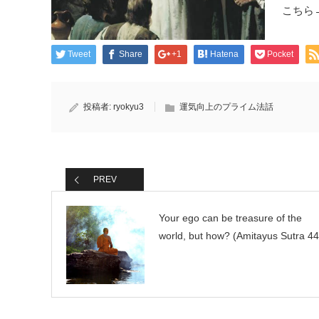
こちら
Tweet
Share
+1
Hatena
Pocket
投稿者:
ryokyu3
運気向上のプライム法話
PREV
Your ego can be treasure of the
world, but how? (Amitayus Sutra 44