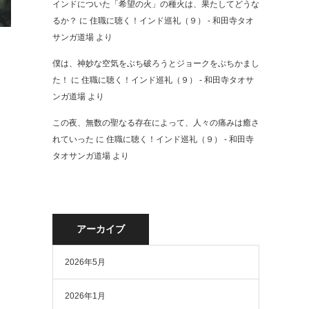
インドについた「希望の火」の種火は、果たしてどうな
るか？
に
住職に聴く！インド巡礼（９） - 和田寺タオ
サンガ道場
より
僕は、神妙な空気をぶち破ろうとジョークをぶちかまし
た！
に
住職に聴く！インド巡礼（９） - 和田寺タオサ
ンガ道場
より
この夜、無数の聖なる存在によって、人々の痛みは癒さ
れていった
に
住職に聴く！インド巡礼（９） - 和田寺
タオサンガ道場
より
アーカイブ
2026年5月
2026年1月