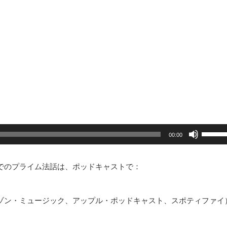
ボ
リ
00:00
ュ
ー
ム
調
でのプライム法話は、ポッドキャストで：
節
に
は
上
ゾン・ミュージック、アップル・ポッドキャスト、スポティファイ
下
矢
印
キ