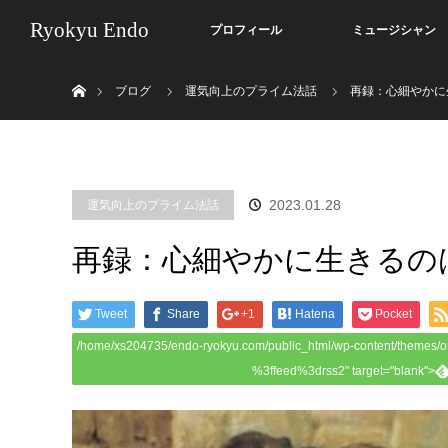
Ryokyu Endo
プロフィール
ミュージシャン
ホーム
ブログ
運気向上のプライム法話
再録：心細やかに
2023.01.28
運気向上のプライム法話
再録：心細やかに生きるのは
Tweet
Share
+1
Hatena
Pocket
/home/xs204735/endo-ryokyu.com/public_html/wp-content/themes/o
%3ffeed%3drss2" target="blank">