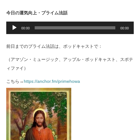
今日の運気向上・プライム法話
音
声
00:00
00:00
プ
レ
ー
前日までのプライム法話は、ポッドキャストで：
ヤ
ー
（アマゾン・ミュージック、アップル・ポッドキャスト、スポテ
ィファイ）
こちら
→
https://anchor.fm/primehowa