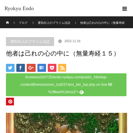
Ryokyu Endo
ホーム
ブログ
運気向上のプライム法話
他者は己れの心の中に（無量寿経
１５）
2022.11.16
運気向上のプライム法話
他者は己れの心の中に（無量寿経１５）
/home/xs204735/endo-ryokyu.com/public_html/wp-
content/themes/orion_tcd037/sns_btn_top.php on line
50
%3ffeed%3drss2">