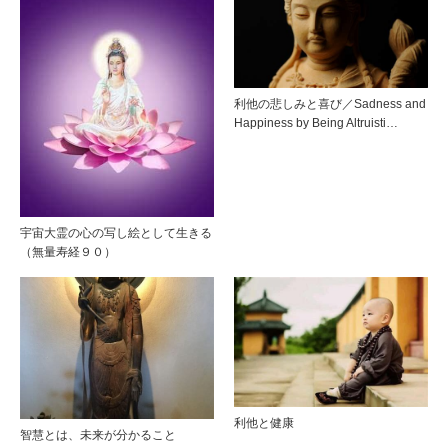
利他の悲しみと喜び／Sadness and
Happiness by Being Altruisti…
宇宙大霊の心の写し絵として生きる
（無量寿経９０）
利他と健康
智慧とは、未来が分かること