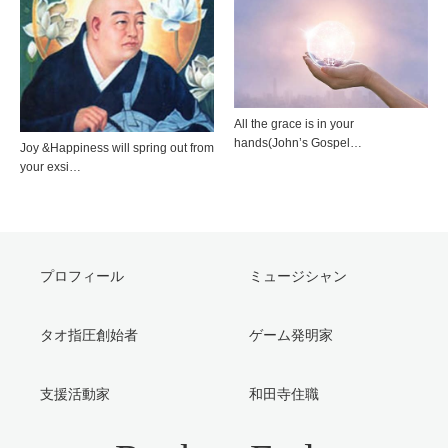
All the grace is in your
hands(John’s Gospel…
Joy &Happiness will spring out from
your exsi…
プロフィール
ミュージシャン
タオ指圧創始者
ゲーム発明家
支援活動家
和田寺住職