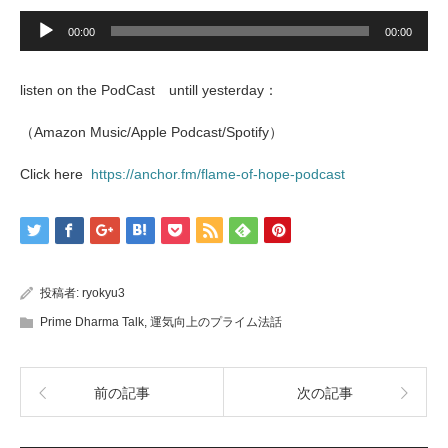
音
声
00:00
00:00
プ
レ
ー
listen on the PodCast untill yesterday：
ヤ
ー
（Amazon Music/Apple Podcast/Spotify）
Click here
https://anchor.fm/flame-of-hope-podcast
投稿者:
ryokyu3
Prime Dharma Talk
,
運気向上のプライム法話
前の記事
次の記事