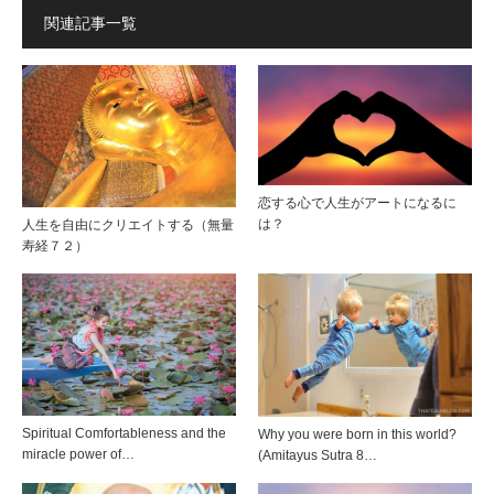
関連記事一覧
恋する心で人生がアートになるに
は？
人生を自由にクリエイトする（無量
寿経７２）
Spiritual Comfortableness and the
Why you were born in this world?
miracle power of…
(Amitayus Sutra 8…