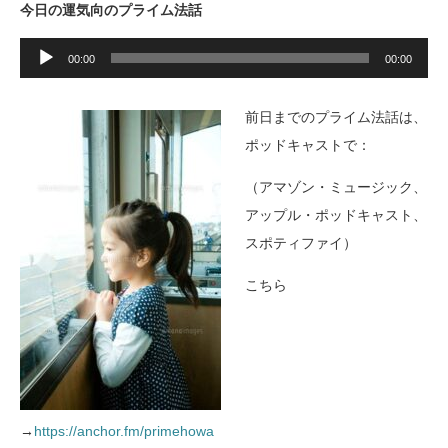
今日の運気向のプライム法話
音
声
00:00
00:00
プ
レ
ー
前日までのプライム法話は、
ヤ
ー
ポッドキャストで：
（アマゾン・ミュージック、
アップル・ポッドキャスト、
スポティファイ）
こちら
→
https://anchor.fm/primehowa