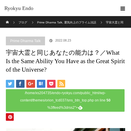
Ryokyu Endo
ホーム
ブログ
Prime Dharma Talk
,
運気向上のプライム法話
宇宙大霊と同
じあなたの能力は？／What Is the Same Ability You Have as the Great Spirit of the
2022.08.23
Prime Dharma Talk
Universe?
宇宙大霊と同じあなたの能力は？／What
Is the Same Ability You Have as the Great Spirit
of the Universe?
/home/xs204735/endo-ryokyu.com/public_html/wp-
content/themes/orion_tcd037/sns_btn_top.php on line
50
%3ffeed%3drss2">