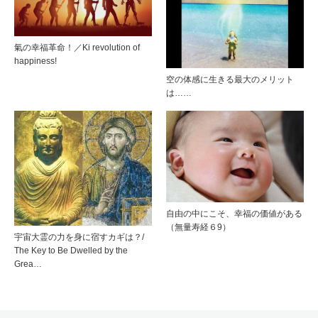
氣の幸福革命！／Ki revolution of
happiness!
空の体感に生きる最大のメリット
は……
自由の中にこそ、幸福の価値がある
（無量寿経６9）
宇宙大霊の力を身に宿すカギは？/
The Key to Be Dwelled by the
Grea…