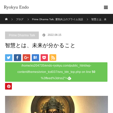
Ryokyu Endo
ホーム
ブログ
Prime Dharma Talk
,
運気向上のプライム法話
智慧とは、未
来が分かること
2022.08.15
Prime Dharma Talk
智慧とは、未来が分かること
/home/xs204735/endo-ryokyu.com/public_html/wp-
content/themes/orion_tcd037/sns_btn_top.php on line
50
%3ffeed%3drss2">