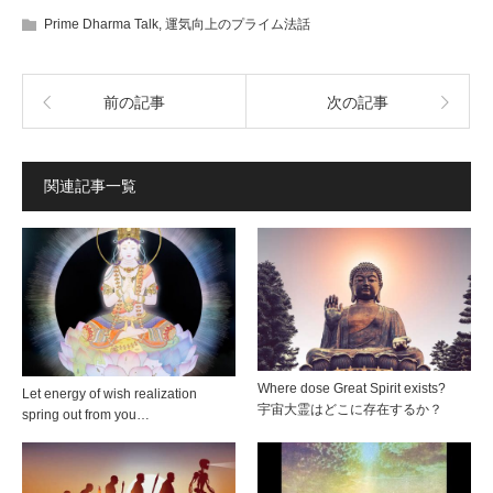
Prime Dharma Talk
,
運気向上のプライム法話
前の記事
次の記事
関連記事一覧
Where dose Great Spirit exists?
Let energy of wish realization
宇宙大霊はどこに存在するか？
spring out from you…