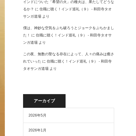
インドについた「希望の火」の種火は、果たしてどうな
るか？
に
住職に聴く！インド巡礼（９） - 和田寺タオ
サンガ道場
より
僕は、神妙な空気をぶち破ろうとジョークをぶちかまし
た！
に
住職に聴く！インド巡礼（９） - 和田寺タオサ
ンガ道場
より
この夜、無数の聖なる存在によって、人々の痛みは癒さ
れていった
に
住職に聴く！インド巡礼（９） - 和田寺
タオサンガ道場
より
アーカイブ
2026年5月
2026年1月