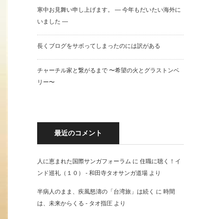
寒中お見舞い申し上げます。 — 今年もだいたい海外に
いました —
長くブログをサボってしまったのには訳がある
チャーチル家と繋がるまで 〜希望の火とグラストンベ
リー〜
最近のコメント
人に恵まれた国際サンガフォーラム
に
住職に聴く！イ
ンド巡礼（１０） - 和田寺タオサンガ道場
より
半病人のまま、疾風怒濤の「台湾旅」は続く
に
時間
は、未来からくる - タオ指圧
より