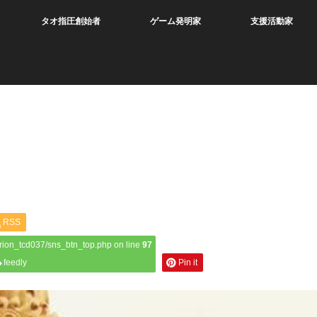
タオ指圧創始者
ゲーム発明家
支援活動家
RSS
rion_tcd037/sns_btn_top.php on line
97
feedly
Pin it