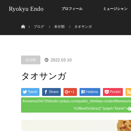
Ryokyu Endo
プロフィール
ミュージシャン
ホーム
ブログ
未分類
タオサンガ
2022.03.10
未分類
タオサンガ
Tweet
Share
+1
Hatena
Pocket
/home/xs204735/endo-ryokyu.com/public_html/wp-content/themes/o
%3ffeed%3drss2" target="blank">