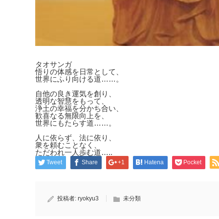
タオサンガ
悟りの体感を日常として、
世界にふり向ける道……。
自他の良き運気を創り、
透明な智慧をもって、
浄土の幸福を分かち合い、
歓喜なる無限向上を、
世界にもたらす道……。
人に依らず、法に依り、
衆を頼むことなく、
ただわれ一人歩む道…..
Tweet
Share
+1
Hatena
Pocket
投稿者:
ryokyu3
未分類