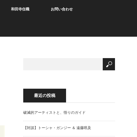
和田寺住職
お問い合わせ
最近の投稿
破滅的アーティストと、悟りのガイド
【対談】トーシャ・ガンジー ＆ 遠藤喨及