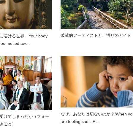
破滅的アーティストと、悟りのガイド
溶ける世界 Your body
ll be melted aw…
なぜ、あなたは切ないのか？/When yo
受けてしまったが（フォー
are feeling sad…R…
きごと）