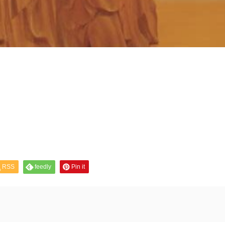
RSS
feedly
Pin it