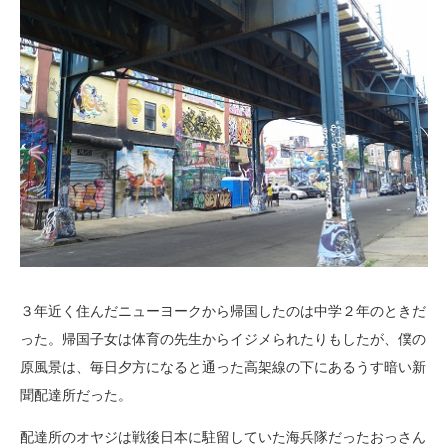
３年近く住んだニューヨークから帰国したのは中学２年のときだ
った。帰国子女は体育の先生からイジメられたりもしたが、僕の
原風景は、毎日夕方になると通った高架線の下にあるうす暗い新
聞配達所だった。
配達所のオヤジは戦後日本に駐留していた海兵隊だったおっさん