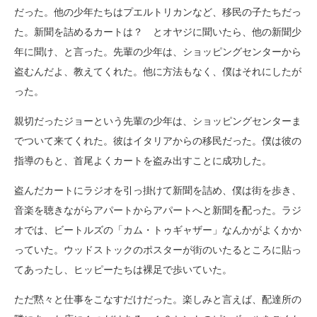
だった。他の少年たちはプエルトリカンなど、移民の子たちだっ
た。
新聞を詰めるカートは？ とオヤジに聞いたら、他の新聞少
年に聞け、と言った。先輩の少年は、ショッピングセンターから
盗むんだよ、教えてくれた。他に方法もなく、僕はそれにしたが
った。
親切だったジョーという先輩の少年は、ショッピングセンターま
でついて来てくれた。彼はイタリアからの移民だった。僕は彼の
指導のもと、首尾よくカートを盗み出すことに成功した。
盗んだカートにラジオを引っ掛けて新聞を詰め、僕は街を歩き、
音楽を聴きながらアパートからアパートへと新聞を配った。ラジ
オでは、ビートルズの「カム・トゥギャザー」なんかがよくかか
っていた。ウッドストックのポスターが街のいたるところに貼っ
てあったし、ヒッピーたちは裸足で歩いていた。
ただ黙々と仕事をこなすだけだった。楽しみと言えば、配達所の