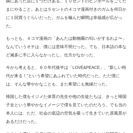
隣にあった店に１つだけある、１０セントのピンボールをごくた
まにやること。あとは５セントの４コマ漫画付きのガムを何日か
に１回買うぐらいだった。ガムを噛んだ瞬間は幸福感が広がっ
た。
もっとも、４コマ漫画の「あんたは動物園の匂いがするわよ〜」
なんていうオチは、僕には意味不明だった。でも、日本語の本な
ど滅多に手に入らなかったし、仕方がなかった、
今から考えると、６０年代後半は「LOVE&PEACE」、”新しい時
代が来る！”という希望にあふれていた時代だった。ただ僕に
は、そんな華やかなことも、また希望にも無縁だった。
帰国した僕をイジメた体育の先生や他の生徒たちは、きっと帰国
子女という華やかなイメージで僕を見ていたのだろう。でも当の
本人には、ただ、
社会の底辺の空気を吸って生きていた原風景が
あるだけだった。