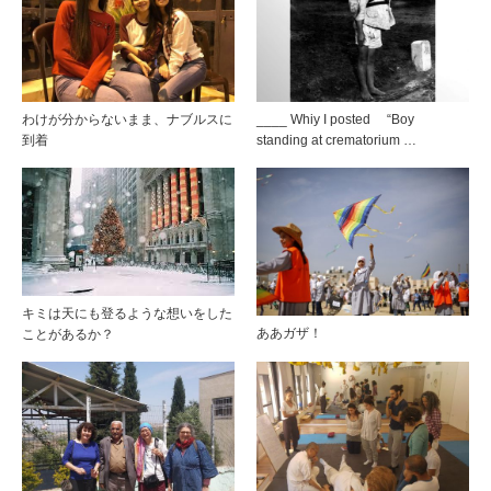
わけが分からないまま、ナブルスに
____ Whiy I posted “Boy
到着
standing at crematorium …
キミは天にも登るような想いをした
ああガザ！
ことがあるか？