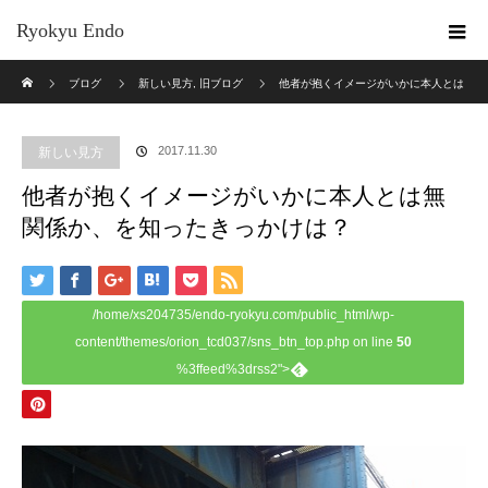
Ryokyu Endo
ホーム
ブログ
新しい見方
,
旧ブログ
他者が抱くイメージがいかに本人とは
無関係か、を知ったきっかけは？
2017.11.30
新しい見方
他者が抱くイメージがいかに本人とは無
関係か、を知ったきっかけは？
/home/xs204735/endo-ryokyu.com/public_html/wp-
content/themes/orion_tcd037/sns_btn_top.php on line
50
%3ffeed%3drss2">