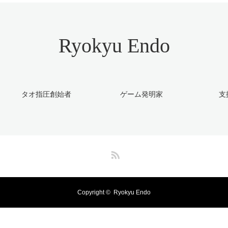
Ryokyu Endo
タオ指圧創始者
ゲーム発明家
支
RSS
Copyright ©
Ryokyu Endo